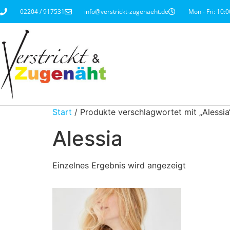
02204 / 917531
info@verstrickt-zugenaeht.de
Mon - Fri: 10:0
Start
/ Produkte verschlagwortet mit „Alessia
Alessia
Einzelnes Ergebnis wird angezeigt