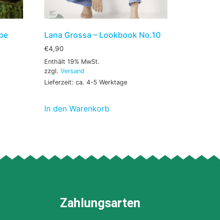
be
Lana Grossa – Lookbook No.10
€
4,90
Enthält 19% MwSt.
zzgl.
Versand
Lieferzeit: ca. 4-5 Werktage
In den Warenkorb
Zahlungsarten