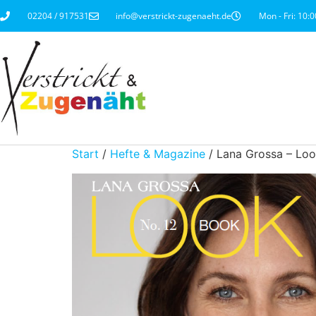
02204 / 917531
info@verstrickt-zugenaeht.de
Mon - Fri: 10:0
Start
/
Hefte & Magazine
/ Lana Grossa – Lo