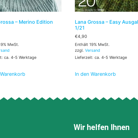
rossa – Merino Edition
Lana Grossa – Easy Ausga
1/21
€
4,90
 19% MwSt.
Enthält 19% MwSt.
rsand
zzgl.
Versand
it: ca. 4-5 Werktage
Lieferzeit: ca. 4-5 Werktage
 Warenkorb
In den Warenkorb
Wir helfen Ihnen